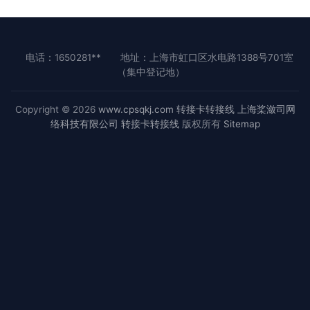
电话：1650281**
地址：上海市虹口区水电路1388号701室
（集中登记地）
Copyright © 2026
www.cpsqkj.com
转接卡转接线
上海桨潋司网
络科技有限公司
转接卡转接线
版权所有
Sitemap